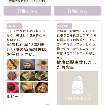
見守りとしてもご利用くだ
#食材指定OK
#その他
さい。
詳細をみる
詳細をみる
お料理代行
お料理代行
出汁を効かせて調味料を少
☆健康に配慮致しましたお
なく、美味しく健康的なお
食事をご提供致します ☆お
料理です。
客様の血圧の数値や、その
家事代行歴15年!優
方々の背負ってらっしゃる
しい味の家庭料理は
物を伺ってからメニューや
味付けをコントロール致し
お任せ下さい。
ます
健康に配慮致しまし
たお食事
ルビー
9,000