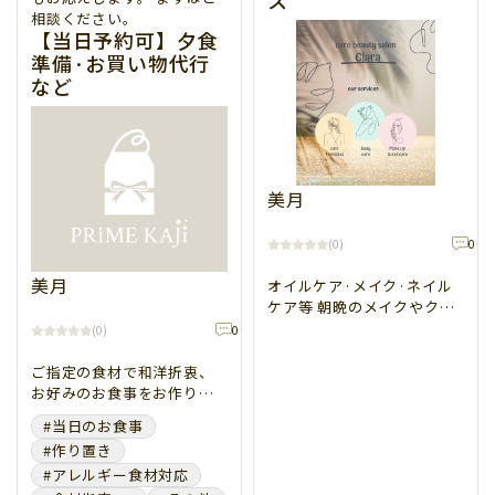
ス
相談ください。
その他
開始時間帯
【当日予約可】夕食
▲ 閉じる
準備·お買い物代行
など
9：00～12：00
13：00～16：00
17：00～21：00
クリアにする
美月
▲ 閉じる
0
件
(
0
)
美月
オイルケア·メイク·ネイル
ケア等 朝晩のメイクやクレ
6,000
ンジング、リラクゼーショ
2h
0
件
(
0
)
円
ンに♪ いつものネイルケ
ア、その他お散歩の付き添
ご指定の食材で和洋折衷、
いやお召し物コーディネー
お好みのお食事をお作りし
トなど、ご希望をお聞かせ
ます。 また、お買い物代行
#当日のお食事
ください。
も致します。お買い物をし
#作り置き
てからのお食事の準備も可
#アレルギー食材対応
能です。 ご高齢のお客様の