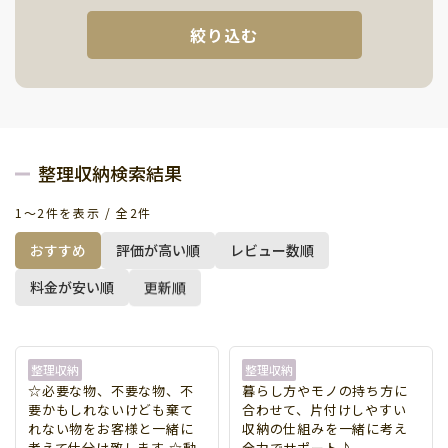
絞り込む
郵便番号から探す
希望日付
整理収納
整理収納アドバイザー資格
整理収納検索結果
断捨離
2026年 Aug
ファイル整理
最寄駅から探す
その他
1〜2件を表示 / 全2件
S
M
T
W
T
F
S
おすすめ
評価が高い順
レビュー数順
男性
1
性別
女性
料金が安い順
更新順
2
3
4
5
6
7
8
都道府県から探す
日本語
9
10
11
12
13
14
15
英語
▼
中国語
整理収納
整理収納
言語
16
17
18
19
20
21
22
韓国語
☆必要な物、不要な物、不
暮らし方やモノの持ち方に
▲ 閉じる
スペイン語
要かもしれないけども棄て
合わせて、片付けしやすい
23
24
25
26
27
28
29
フランス語
れない物をお客様と一緒に
収納の仕組みを一緒に考え
その他
考えて仕分け致します ☆動
全力でサポート♪