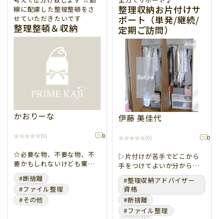
整理収納お片付けサ
線に配慮した整理整頓をさ
30
31
▲ 閉じる
ポート（単発/継続/
せていただきたいです
開始時間帯
整理整頓＆収納
定期ご訪問）
9：00～12：00
13：00～16：00
17：00～21：00
クリアにする
かおりーな
▲ 閉じる
伊藤 美佳代
12,000
3h
0
件
(
0
)
0
件
(
0
)
円
☆必要な物、不要な物、不
▷片付けが苦手でどこから
要かもしれないけども棄て
手をつけてよいか分からな
れない物をお客様と一緒に
い！ ▷今度こそしっかり片
#断捨離
#整理収納アドバイザー
考えて仕分け致します ☆動
付けて収納を使いやすくし
#ファイル整理
資格
線に配慮した整理整頓をさ
たい！ ▷引越しを機に素敵
#その他
#断捨離
せていただきたいです
なインテリアでお部屋づく
#ファイル整理
りをしたい！ お一人お一人