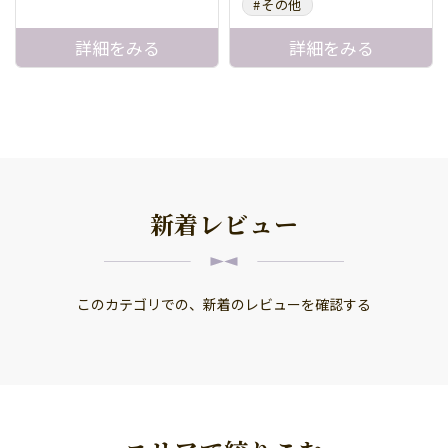
の個性や得意不得意に合わ
#その他
せて＜片付けしやすい環境
＞＜収納づくり＞を一緒に
詳細をみる
詳細をみる
考えます お部屋が整い気持
ちにもゆとりができる未来
に向けて、片付く暮らしづ
くりの伴走者としてサポー
トいたします
新着レビュー
このカテゴリでの、新着のレビューを確認する