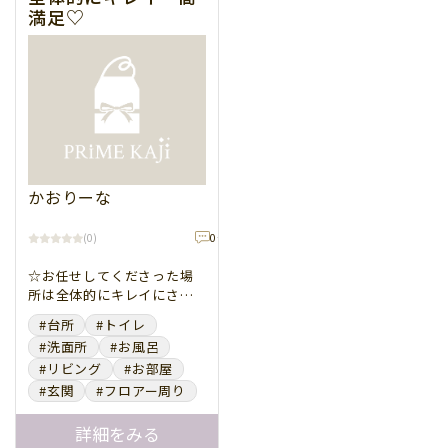
開始時間帯
言語
満足♡
韓国語
スペイン語
9：00～12：00
フランス語
13：00～16：00
その他
17：00～21：00
▲ 閉じる
クリアにする
▲ 閉じる
かおりーな
12,000
3h
0
件
(
0
)
円
☆お任せしてくださった場
所は全体的にキレイにさせ
ていただきます ☆あまり人
#台所
#トイレ
さまが触れない場所のホコ
#洗面所
#お風呂
リも拭き取っていきます
#リビング
#お部屋
#玄関
#フロアー周り
詳細をみる