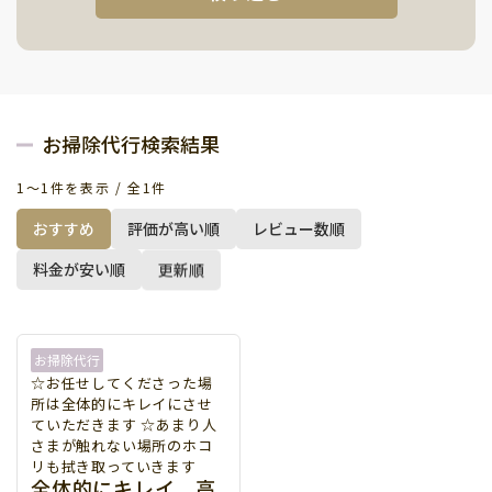
郵便番号から探す
希望日付
お掃除代行
台所
お掃除代行検索結果
トイレ
2026年 Aug
洗面所
最寄駅から探す
お風呂
1〜1件を表示 / 全1件
S
M
T
W
T
F
S
リビング
おすすめ
評価が高い順
レビュー数順
お部屋
1
玄関
料金が安い順
更新順
フロアー周り
2
3
4
5
6
7
8
都道府県から探す
窓
その他
9
10
11
12
13
14
15
▼
お掃除代行
男性
16
17
18
19
20
21
22
性別
☆お任せしてくださった場
女性
▲ 閉じる
所は全体的にキレイにさせ
23
24
25
26
27
28
29
ていただきます ☆あまり人
日本語
さまが触れない場所のホコ
英語
リも拭き取っていきます
30
31
全体的にキレイ 高
中国語