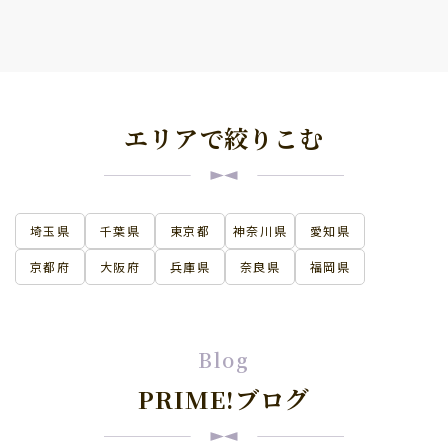
男性
性別
女性
開始時間帯
9：00～12：00
日本語
13：00～16：00
英語
17：00～21：00
中国語
エリアで絞りこむ
言語
韓国語
スペイン語
クリアにする
フランス語
その他
▲ 閉じる
▲ 閉じる
埼玉県
千葉県
東京都
神奈川県
愛知県
京都府
大阪府
兵庫県
奈良県
福岡県
Blog
PRIME!ブログ