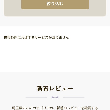
絞り込む
郵便番号から探す
希望日付
【プロ】出張シェフ
和食
洋食
検索条件に合致するサービスがありません
2026年 Aug
イタリアン
最寄駅から探す
中華
S
M
T
W
T
F
S
フレンチ
当日のお食事
1
作り置き
ホームパーティー
2
3
4
5
6
7
8
都道府県から探す
食育
アレルギー食材対応
9
10
11
12
13
14
15
生活習慣病食
▼
オーガニック料理
新着レビュー
16
17
18
19
20
21
22
ダイエット料理
▲ 閉じる
栄養士資格
23
24
25
26
27
28
29
その他
埼玉県のこのカテゴリでの、新着のレビューを確認する
30
31