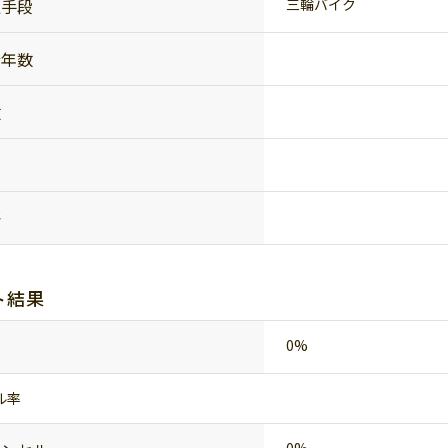
通手段
三輪バイク
行年数
数
語
ト結果
0%
ル率
0%