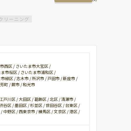
クリーニング
市西区 /
さいたま市大宮区 /
ま市桜区 /
さいたま市浦和区 /
市緑区 /
志木市 /
所沢市 /
戸田市 /
新座市 /
芳町 /
蕨市 /
和光市
江戸川区 /
大田区 /
葛飾区 /
北区 /
清瀬市 /
渋谷区 /
墨田区 /
杉並区 /
世田谷区 /
台東区 /
 /
中野区 /
西東京市 /
練馬区 /
文京区 /
港区 /