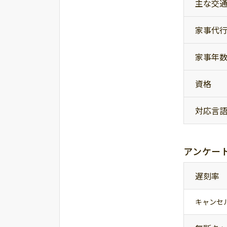
主な交
家事代
家事年
資格
対応言
アンケー
遅刻率
キャンセ