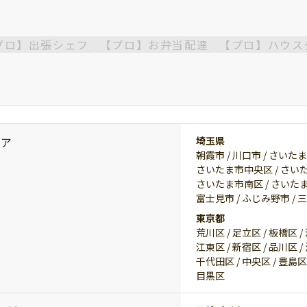
プロ】出張シェフ
【プロ】お弁当配達
【プロ】ハウス
リア
埼玉県
朝霞市 /
川口市 /
さいたま
さいたま市中央区 /
さいた
さいたま市南区 /
さいたま
富士見市 /
ふじみ野市 /
三
東京都
荒川区 /
足立区 /
板橋区 /
江東区 /
新宿区 /
品川区 /
千代田区 /
中央区 /
豊島区
目黒区