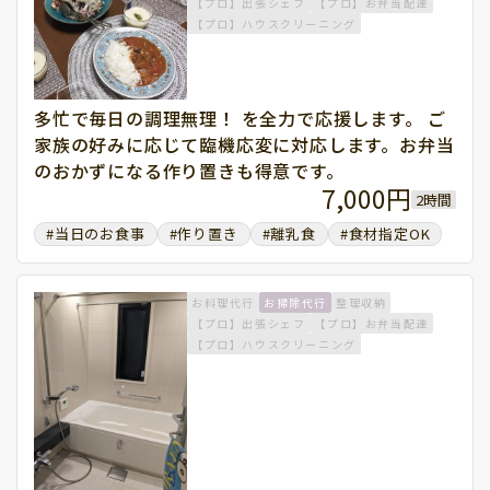
【プロ】出張シェフ
【プロ】お弁当配達
【プロ】ハウスクリーニング
多忙で毎日の調理無理！ を全力で応援します。 ご
家族の好みに応じて臨機応変に対応します。お弁当
のおかずになる作り置きも得意です。
7,000円
2時間
#当日のお食事
#作り置き
#離乳食
#食材指定OK
お料理代行
お掃除代行
整理収納
【プロ】出張シェフ
【プロ】お弁当配達
【プロ】ハウスクリーニング