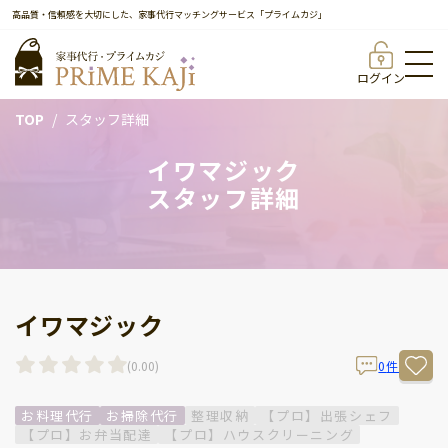
高品質・信頼感を大切にした、家事代行マッチングサービス「プライムカジ」
ログイン
TOP
スタッフ詳細
イワマジック
スタッフ詳細
イワマジック
(
0.00
)
0
件
お料理代行
お掃除代行
整理収納
【プロ】出張シェフ
【プロ】お弁当配達
【プロ】ハウスクリーニング